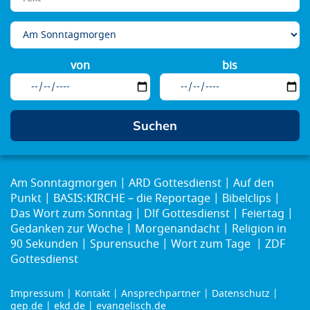
von
bis
Am Sonntagmorgen
ARD Gottesdienst
Auf den
Punkt
BASIS:KIRCHE – die Reportage
Bibelclips
Das Wort zum Sonntag
Dlf Gottesdienst
Feiertag
Gedanken zur Woche
Morgenandacht
Religion in
90 Sekunden
Spurensuche
Wort zum Tage
ZDF
Gottesdienst
Impressum
Kontakt
Ansprechpartner
Datenschutz
Footer
gep.de
ekd.de
evangelisch.de