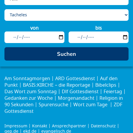
von
bis
Am Sonntagmorgen
ARD Gottesdienst
Auf den
Punkt
BASIS:KIRCHE – die Reportage
Bibelclips
Das Wort zum Sonntag
Dlf Gottesdienst
Feiertag
Gedanken zur Woche
Morgenandacht
Religion in
90 Sekunden
Spurensuche
Wort zum Tage
ZDF
Gottesdienst
Impressum
Kontakt
Ansprechpartner
Datenschutz
Footer
gep.de
ekd.de
evangelisch.de