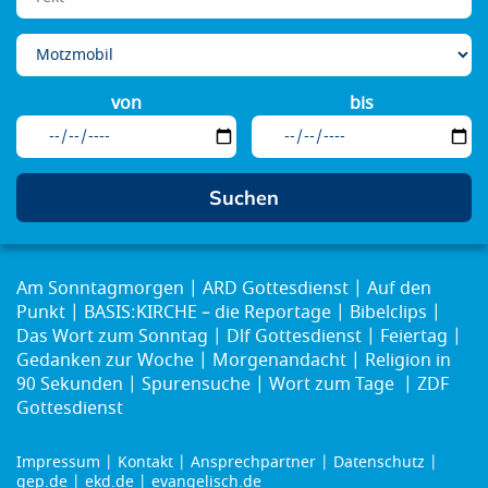
von
bis
Am Sonntagmorgen
ARD Gottesdienst
Auf den
Punkt
BASIS:KIRCHE – die Reportage
Bibelclips
Das Wort zum Sonntag
Dlf Gottesdienst
Feiertag
Gedanken zur Woche
Morgenandacht
Religion in
90 Sekunden
Spurensuche
Wort zum Tage
ZDF
Gottesdienst
Impressum
Kontakt
Ansprechpartner
Datenschutz
Footer
gep.de
ekd.de
evangelisch.de