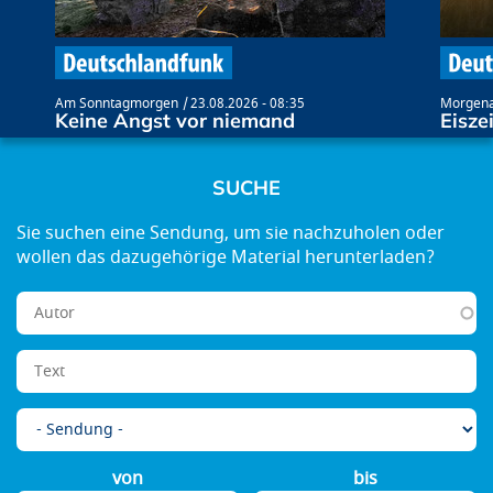
Am Sonntagmorgen
23.08.2026 - 08:35
Morgena
Keine Angst vor niemand
Eisz
SUCHE
von
bis