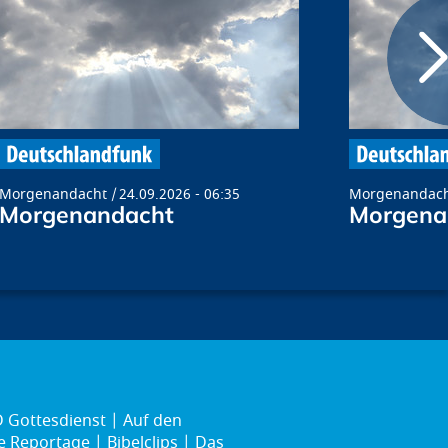
Morgenandacht
24.09.2026 - 06:35
Morgenandac
Morgenandacht
Morgena
 Gottesdienst
Auf den
ie Reportage
Bibelclips
Das