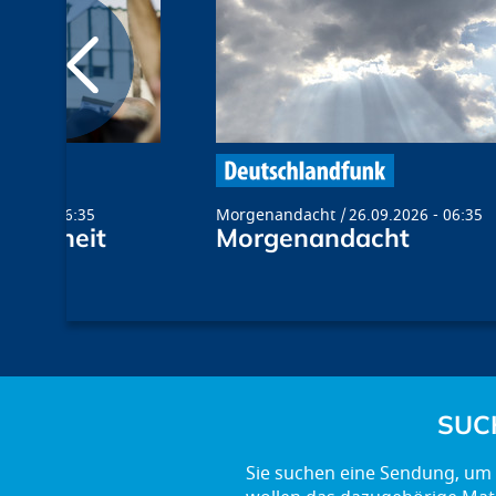
.2022 - 06:35
Morgenandacht
26.09.2026 - 06:35
 Freiheit
Morgenandacht
SUC