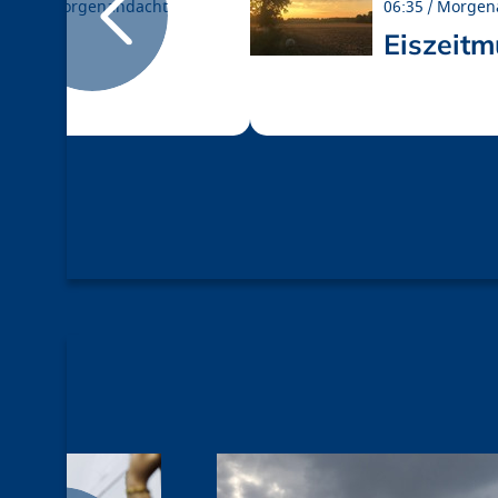
06:35
Morgenandacht
06:35
Morgen
Hitze
Eiszeit