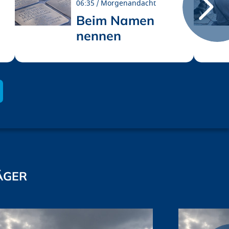
06:35
Morgenandacht
Beim Namen
nennen
ÄGER