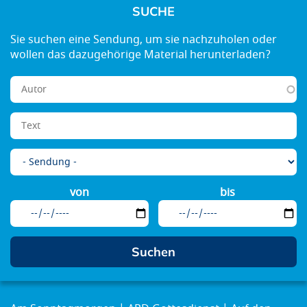
SUCHE
von
bis