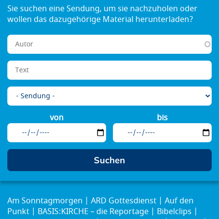
von
bis
Am Sonntagmorgen
ARD Gottesdienst
Auf den
Punkt
BASIS:KIRCHE – die Reportage
Bibelclips