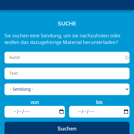
SUCHE
von
bis