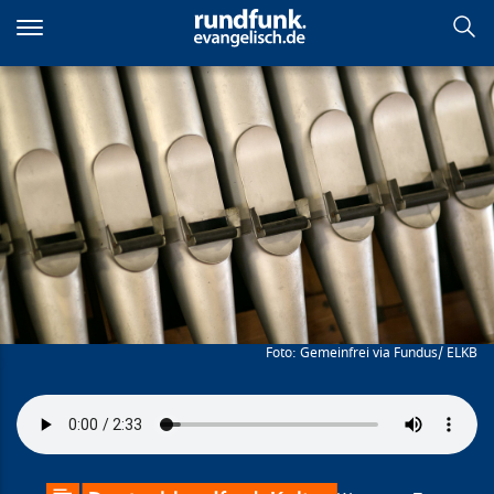
Direkt
zum
Inhalt
Quälereien
Gemeinfrei via Fundus/ ELKB