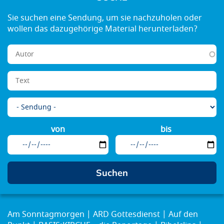
von
bis
Am Sonntagmorgen
ARD Gottesdienst
Auf den