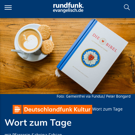
Direkt
zum
Inhalt
Wort zum Tage
Gemeinfrei via Fundus/ Peter Bongard
Wort zum Tage
Wort zum Tage