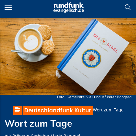
Direkt
zum
Inhalt
Wort zum Tage
Gemeinfrei via Fundus/ Peter Bongard
Wort zum Tage
Wort zum Tage