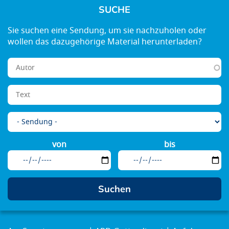
SUCHE
von
bis