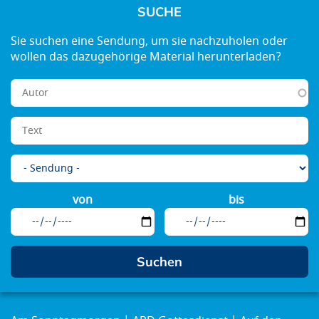
SUCHE
von
bis