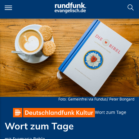
Direkt
zum
Inhalt
Wort zum Tage
Gemeinfrei via Fundus/ Peter Bongard
Wort zum Tage
Wort zum Tage