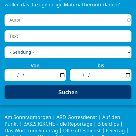
von
bis
Am Sonntagmorgen
ARD Gottesdienst
Auf den
Punkt
BASIS:KIRCHE – die Reportage
Bibelclips
Das Wort zum Sonntag
Dlf Gottesdienst
Feiertag