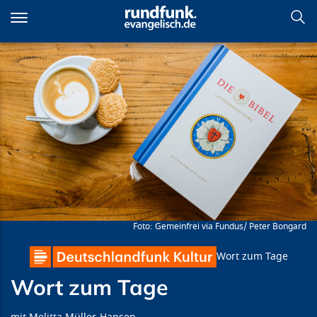
Direkt
zum
Inhalt
Wort zum Tage
Gemeinfrei via Fundus/ Peter Bongard
Wort zum Tage
Wort zum Tage