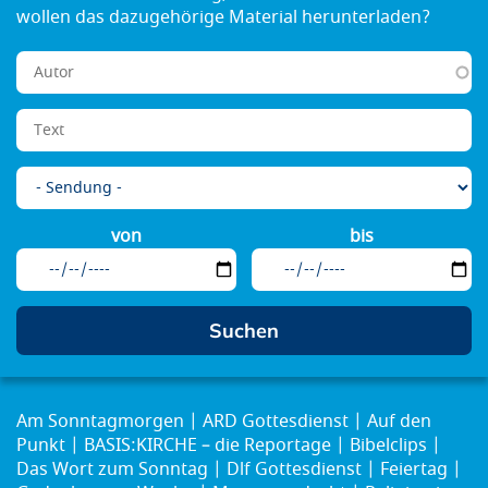
von
bis
Am Sonntagmorgen
ARD Gottesdienst
Auf den
Punkt
BASIS:KIRCHE – die Reportage
Bibelclips
Das Wort zum Sonntag
Dlf Gottesdienst
Feiertag