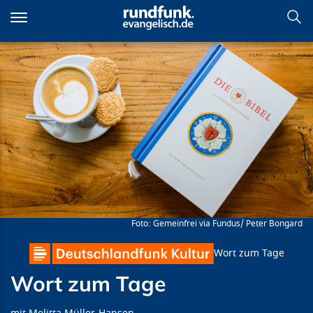
Direkt
zum
Inhalt
Wort zum Tage
Gemeinfrei via Fundus/ Peter Bongard
Wort zum Tage
Wort zum Tage