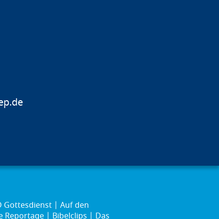
ep.de
 Gottesdienst
Auf den
ie Reportage
Bibelclips
Das