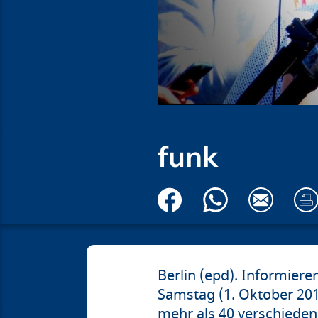
funk
Berlin (epd). Informier
Samstag (1. Oktober 201
mehr als 40 verschieden