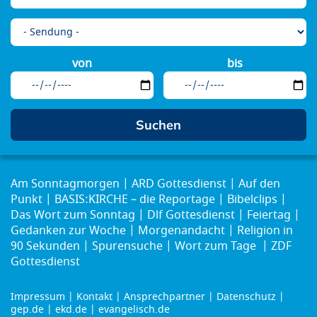
von
bis
Am Sonntagmorgen
ARD Gottesdienst
Auf den
Punkt
BASIS:KIRCHE – die Reportage
Bibelclips
Das Wort zum Sonntag
Dlf Gottesdienst
Feiertag
Gedanken zur Woche
Morgenandacht
Religion in
90 Sekunden
Spurensuche
Wort zum Tage
ZDF
Gottesdienst
Impressum
Kontakt
Ansprechpartner
Datenschutz
Footer
gep.de
ekd.de
evangelisch.de