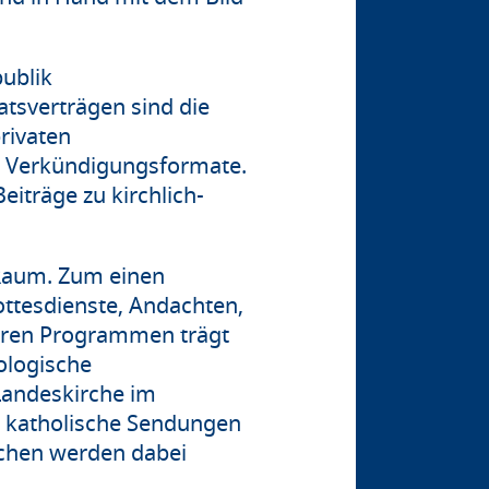
publik
tsverträgen sind die
rivaten
ch Verkündigungsformate.
iträge zu kirchlich-
 Raum. Zum einen
ottesdienste, Andachten,
baren Programmen trägt
ologische
Landeskirche im
d katholische Sendungen
rchen werden dabei