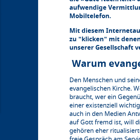
aufwendige Vermittlu
Mobiltelefon.
Mit diesem Internetauft
zu "klicken" mit denen
unserer Gesellschaft 
Warum evangel
Den Menschen und seine 
evangelischen Kirche. We
braucht, wer ein Gegenü
einer existenziell wichti
auch in den Medien Antw
auf Gott fremd ist, wil
gehören eher ritualisi
freie Gespräch am Servi