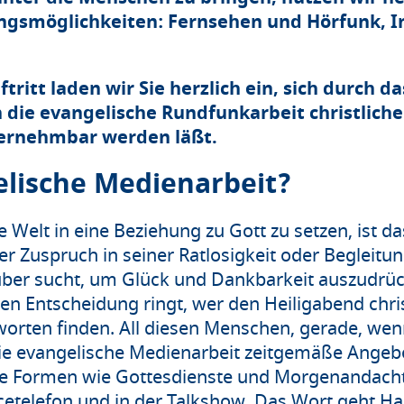
ngsmöglichkeiten: Fernsehen und Hörfunk, I
ritt laden wir Sie herzlich ein, sich durch da
 die evangelische Rundfunkarbeit christliche
vernehmbar werden läßt.
ische Medienarbeit?
Welt in eine Beziehung zu Gott zu setzen, ist da
r Zuspruch in seiner Ratlosigkeit oder Begleitun
ber sucht, um Glück und Dankbarkeit auszudrück
gen Entscheidung ringt, wer den Heiligabend christl
orten finden. All diesen Menschen, gerade, wen
l die evangelische Medienarbeit zeitgemäße Ang
erte Formen wie Gottesdienste und Morgenandach
cetelefon und in der Talkshow. Das Wort geht H