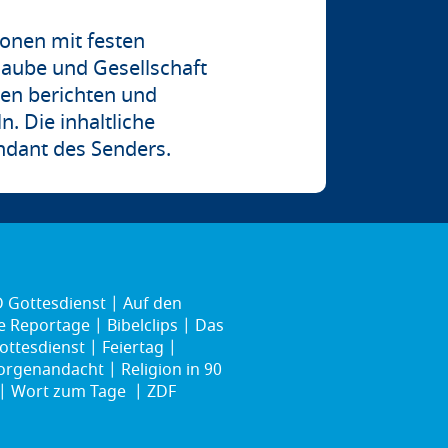
ionen mit festen
laube und Gesellschaft
sen berichten und
. Die inhaltliche
endant des Senders.
 Gottesdienst
Auf den
ie Reportage
Bibelclips
Das
ottesdienst
Feiertag
rgenandacht
Religion in 90
Wort zum Tage
ZDF