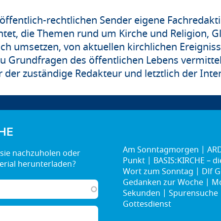
ffentlich-rechtlichen Sender eigene Fachredakt
tet, die Themen rund um Kirche und Religion, G
sch umsetzen, von aktuellen kirchlichen Ereignis
u Grundfragen des öffentlichen Lebens vermitteln
 der zuständige Redakteur und letztlich der Int
HE
Am Sonntagmorgen
ARD
Punkt
BASIS:KIRCHE – d
Wort zum Sonntag
Dlf G
Gedanken zur Woche
Mo
Sekunden
Spurensuche
Gottesdienst