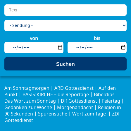
von
bis
Am Sonntagmorgen
ARD Gottesdienst
Auf den
Punkt
BASIS:KIRCHE – die Reportage
Bibelclips
Das Wort zum Sonntag
Dlf Gottesdienst
Feiertag
Gedanken zur Woche
Morgenandacht
Religion in
90 Sekunden
Spurensuche
Wort zum Tage
ZDF
Gottesdienst