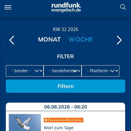
Direkt
03.08.2026 - 06:20
zum
Wort zum Tage
Inhalt
…im Herzen barfuß
Programm
Pfarrerin Julia Rittner-Kopp
KW 32
2026
MONAT
04.08.2026 - 06:20
WOCHE
Wort zum Tage
In den Himmel
Pfarrerin Julia Rittner-Kopp
05.08.2026 - 06:20
Wort zum Tage
Sophie Scholl
Pfarrerin Julia Rittner-Kopp
06.08.2026 - 06:20
Wort zum Tage