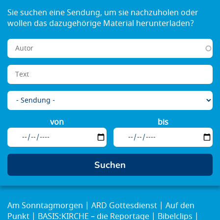
von
bis
Am Sonntagmorgen
ARD Gottesdienst
Auf den
Punkt
BASIS:KIRCHE – die Reportage
Bibelclips