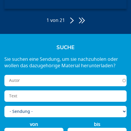
1 von 21
Seitennummerierung
SUCHE
von
bis