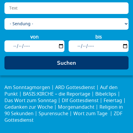
von
bis
Am Sonntagmorgen
ARD Gottesdienst
Auf den
Punkt
BASIS:KIRCHE – die Reportage
Bibelclips
Das Wort zum Sonntag
Dlf Gottesdienst
Feiertag
Gedanken zur Woche
Morgenandacht
Religion in
90 Sekunden
Spurensuche
Wort zum Tage
ZDF
Gottesdienst