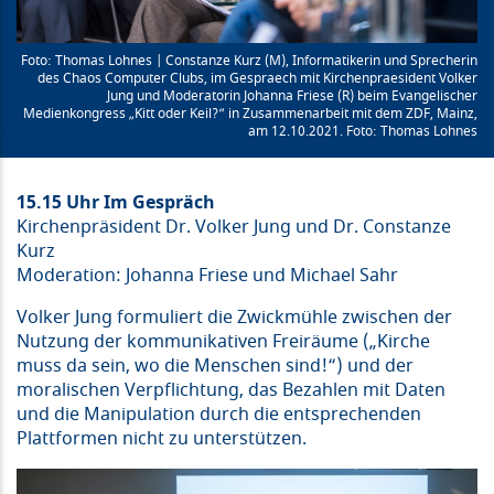
Thomas Lohnes | Constanze Kurz (M), Informatikerin und Sprecherin
des Chaos Computer Clubs, im Gespraech mit Kirchenpraesident Volker
Jung und Moderatorin Johanna Friese (R) beim Evangelischer
Medienkongress „Kitt oder Keil?“ in Zusammenarbeit mit dem ZDF, Mainz,
am 12.10.2021. Foto: Thomas Lohnes
15.15 Uhr Im Gespräch
Kirchenpräsident Dr. Volker Jung und Dr. Constanze
Kurz
Moderation: Johanna Friese und Michael Sahr
Volker Jung formuliert die Zwickmühle zwischen der
Nutzung der kommunikativen Freiräume („Kirche
muss da sein, wo die Menschen sind!“) und der
moralischen Verpflichtung, das Bezahlen mit Daten
und die Manipulation durch die entsprechenden
Plattformen nicht zu unterstützen.