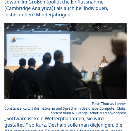
sowohl im Großen (politische Einflussnahme
(Cambridge Analytica)) als auch bei Individuen,
insbesondere Minderjährigen.
Thomas Lohnes
Constanze Kurz, Informatikerin und Sprecherin des Chaos Computer Clubs,
spricht beim 6. Evangelischer Medienkongress
„Software ist kein Wetterphänomen, sie wird
gestaltet!“ so Kurz. Deshalb solle man diejenigen, die