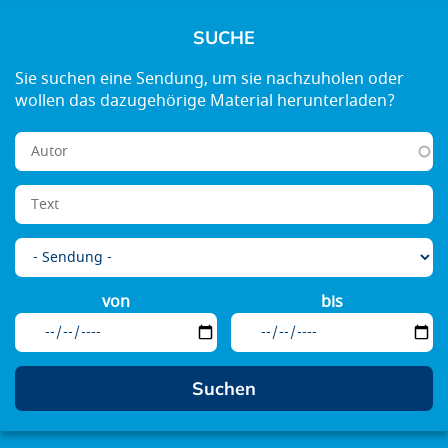
SUCHE
von
bis