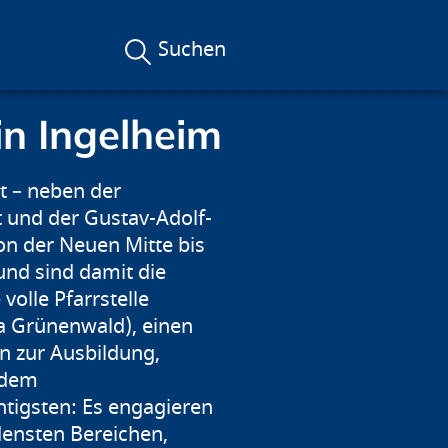
Suchen
in Ingelheim
t – neben der
 und der Gustav-Adolf-
on der Neuen Mitte bis
nd sind damit die
olle Pfarrstelle
ca Grünenwald), einen
in zur Ausbildung,
 dem
tigsten: Es engagieren
densten Bereichen,