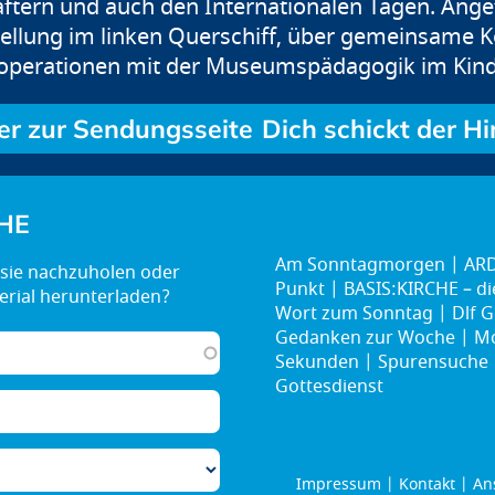
ftern und auch den Internationalen Tagen. Ang
ellung im linken Querschiff, über gemeinsame K
Kooperationen mit der Museumspädagogik im Kind
Dich schickt der H
HE
Am Sonntagmorgen
ARD
Punkt
BASIS:KIRCHE – d
Wort zum Sonntag
Dlf G
Gedanken zur Woche
Mo
Sekunden
Spurensuche
Gottesdienst
Impressum
Kontakt
An