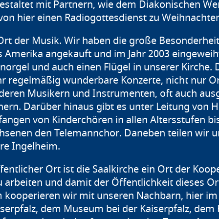
staltet mit Partnern, wie dem Diakonischen We
on hier einen Radiogottesdienst zu Weihnachte
n Ort der Musik. Wir haben die große Besonderhei
 Amerika angekauft und im Jahr 2003 eingeweiht
norgel und auch einen Flügel in unserer Kirche.
ehr regelmäßig wunderbare Konzerte, nicht nur O
eren Musikern und Instrumenten, oft auch ausg
ern. Darüber hinaus gibt es unter Leitung von H
angen von Kinderchören in allen Altersstufen b
achsenen den Telemannchor. Daneben teilen wir u
re Ingelheim.
fentlicher Ort ist die Saalkirche ein Ort der Koop
 arbeiten und damit der Öffentlichkeit dieses O
em kooperieren wir mit unseren Nachbarn, hier im
iserpfalz, dem Museum bei der Kaiserpfalz, dem 