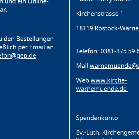
n und ein Online-
ar.
Kirchenstrasse 1
18119 Rostock-Warn
u den Bestellungen
ießlich per Email an
Telefon: 0381-375 59 
lefon@gep.de
Mail
warnemuende@e
Web
www.kirche-
warnemuende.de
Spendenkonto
Ev.-Luth. Kirchengem