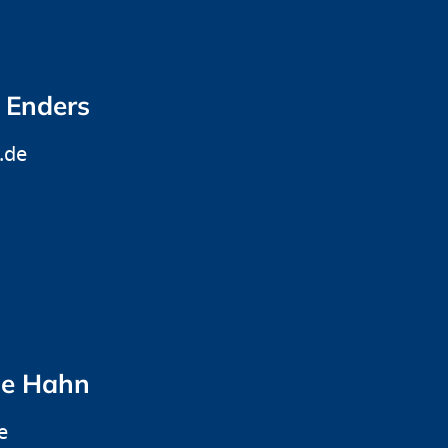
f Enders
.de
ne Hahn
e