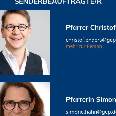
SENDERBEAUFTRAGTE/R
Pfarrer Christo
christof.enders@gep
mehr zur Person
Pfarrerin Simo
simone.hahn@gep.d