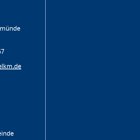
emünde
67
lkm.de
einde