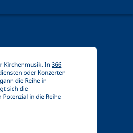
er Kirchenmusik. In
366
diensten oder Konzerten
gann die Reihe in
t sich die
otenzial in die Reihe