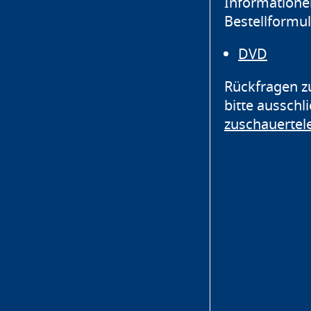
Informatione
Bestellformul
DVD
Rückfragen z
bitte ausschl
zuschauerte