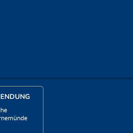
SENDUNG
che
arnemünde