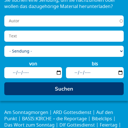
von
bis
Am Sonntagmorgen
ARD Gottesdienst
Auf den
Punkt
BASIS:KIRCHE – die Reportage
Bibelclips
Das Wort zum Sonntag
Dlf Gottesdienst
Feiertag