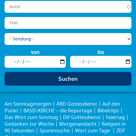
von
bis
Am Sonntagmorgen
ARD Gottesdienst
Auf den
Punkt
BASIS:KIRCHE – die Reportage
Bibelclips
Das Wort zum Sonntag
Dlf Gottesdienst
Feiertag
Gedanken zur Woche
Morgenandacht
Religion in
90 Sekunden
Spurensuche
Wort zum Tage
ZDF