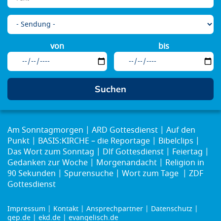
von
bis
Am Sonntagmorgen
ARD Gottesdienst
Auf den
Punkt
BASIS:KIRCHE – die Reportage
Bibelclips
Das Wort zum Sonntag
Dlf Gottesdienst
Feiertag
Gedanken zur Woche
Morgenandacht
Religion in
90 Sekunden
Spurensuche
Wort zum Tage
ZDF
Gottesdienst
Impressum
Kontakt
Ansprechpartner
Datenschutz
Footer
gep.de
ekd.de
evangelisch.de