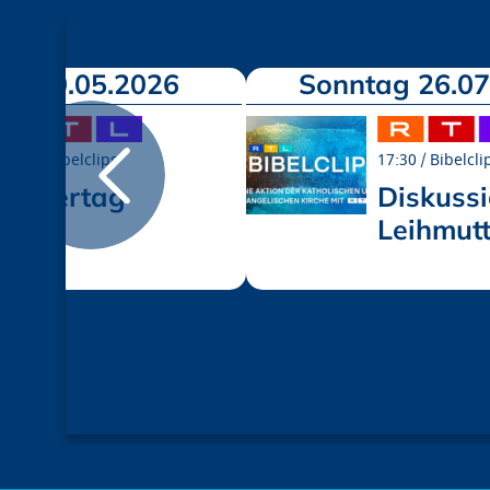
ag 10.05.2026
Sonntag 26.07
17:30
Bibelclips
17:30
Bibelcli
Muttertag
Diskuss
Leihmutt