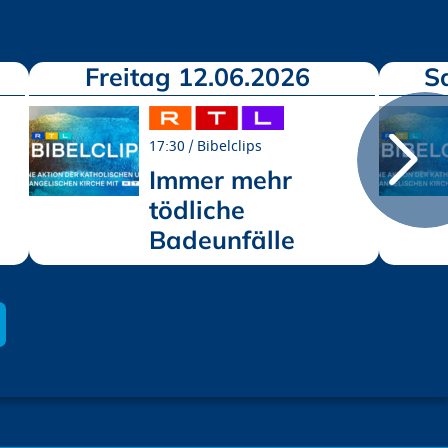
Freitag 12.06.2026
S
17:30
Bibelclips
Immer mehr
tödliche
Badeunfälle