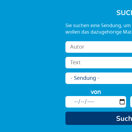
SUC
von