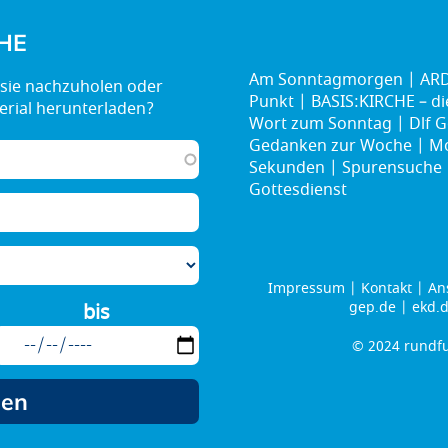
HE
Am Sonntagmorgen
ARD
Punkt
BASIS:KIRCHE – d
Wort zum Sonntag
Dlf G
Gedanken zur Woche
Mo
Sekunden
Spurensuche
Gottesdienst
Impressum
Kontakt
An
Footer
gep.de
ekd.
bis
menu
© 2024 rundfu