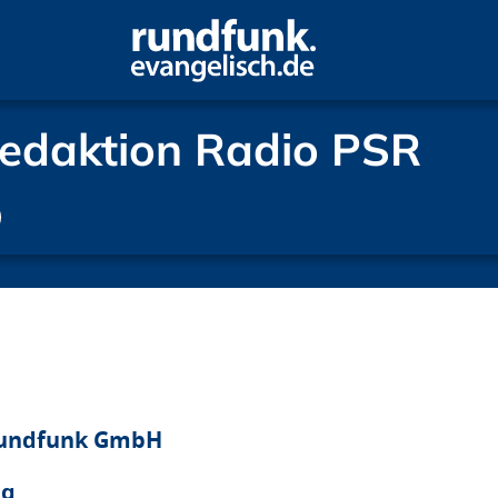
redaktion Radio PSR
redaktion Radio PSR
 Rundfunk GmbH
ig