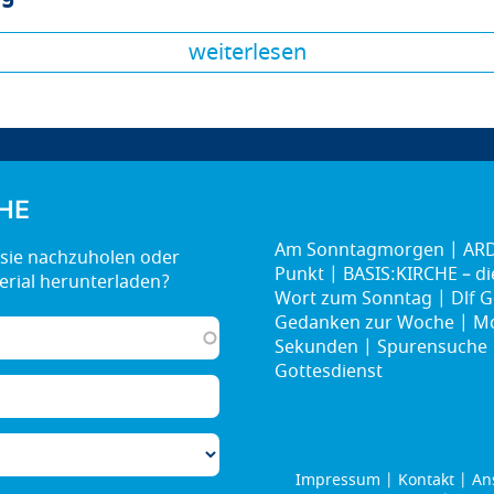
weiterlesen
HE
Am Sonntagmorgen
ARD
Punkt
BASIS:KIRCHE – d
Wort zum Sonntag
Dlf G
Gedanken zur Woche
Mo
Sekunden
Spurensuche
Gottesdienst
Impressum
Kontakt
An