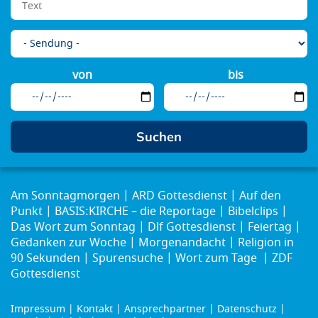
von
bis
Am Sonntagmorgen
ARD Gottesdienst
Auf den
Punkt
BASIS:KIRCHE – die Reportage
Bibelclips
Das Wort zum Sonntag
Dlf Gottesdienst
Feiertag
Gedanken zur Woche
Morgenandacht
Religion in
90 Sekunden
Spurensuche
Wort zum Tage
ZDF
Gottesdienst
Impressum
Kontakt
Ansprechpartner
Datenschutz