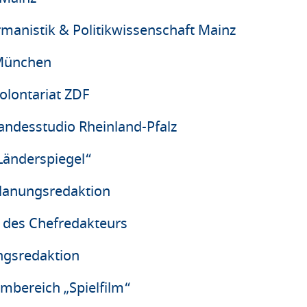
manistik & Politikwissenschaft Mainz
 München
olontariat ZDF
andesstudio Rheinland-Pfalz
Länderspiegel“
Planungsredaktion
 des Chefredakteurs
ungsredaktion
mmbereich „Spielfilm“