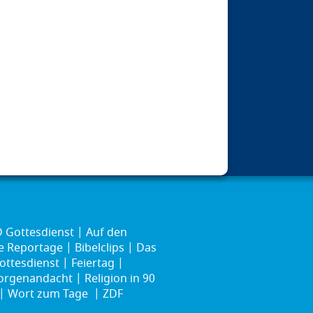
 Gottesdienst
Auf den
ie Reportage
Bibelclips
Das
ottesdienst
Feiertag
rgenandacht
Religion in 90
Wort zum Tage
ZDF