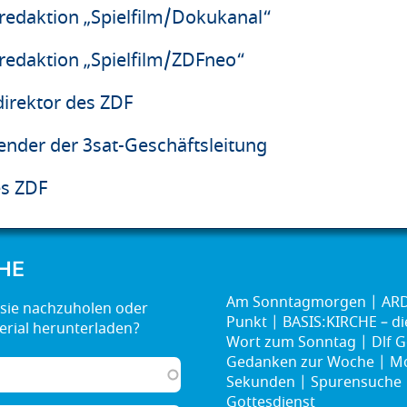
tredaktion „Spielfilm/Dokukanal“
tredaktion „Spielfilm/ZDFneo“
irektor des ZDF
zender der 3sat-Geschäftsleitung
es ZDF
HE
Am Sonntagmorgen
ARD
Punkt
BASIS:KIRCHE – d
Wort zum Sonntag
Dlf G
Gedanken zur Woche
Mo
Sekunden
Spurensuche
Gottesdienst