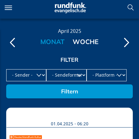
Direkt
zum
Inhalt
Programm
April
2025
MONAT
WOCHE
01.04.2025 - 06:20