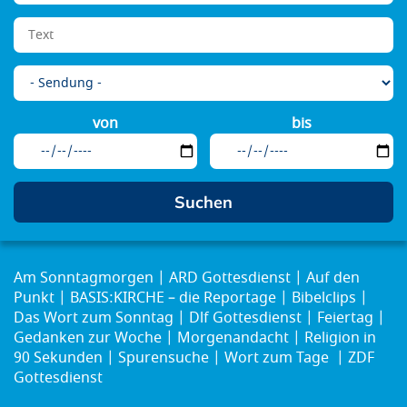
von
bis
Am Sonntagmorgen
ARD Gottesdienst
Auf den
Punkt
BASIS:KIRCHE – die Reportage
Bibelclips
Das Wort zum Sonntag
Dlf Gottesdienst
Feiertag
Gedanken zur Woche
Morgenandacht
Religion in
90 Sekunden
Spurensuche
Wort zum Tage
ZDF
Gottesdienst