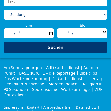
von
bis
Am Sonntagmorgen
ARD Gottesdienst
Auf den
Punkt
BASIS:KIRCHE – die Reportage
Bibelclips
Das Wort zum Sonntag
Dlf Gottesdienst
Feiertag
Gedanken zur Woche
Morgenandacht
Religion in
90 Sekunden
Spurensuche
Wort zum Tage
ZDF
Gottesdienst
Impressum
Kontakt
Ansprechpartner
Datenschutz