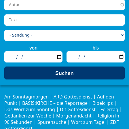
von
bis
Am Sonntagmorgen
ARD Gottesdienst
Auf den
Punkt
BASIS:KIRCHE – die Reportage
Bibelclips
Das Wort zum Sonntag
Dlf Gottesdienst
Feiertag
Gedanken zur Woche
Morgenandacht
Religion in
90 Sekunden
Spurensuche
Wort zum Tage
ZDF
Gottesdienst