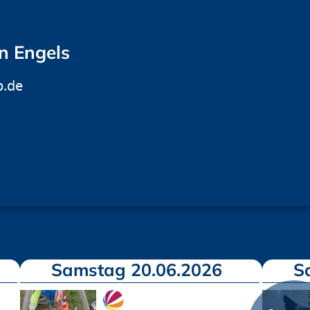
an Engels
p.de
Samstag 20.06.2026
S