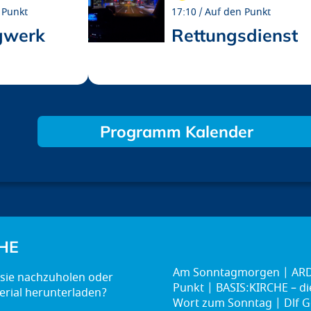
 Punkt
17:10
Auf den Punkt
gwerk
Rettungsdienst
Programm Kalender
HE
Am Sonntagmorgen
ARD
Punkt
BASIS:KIRCHE – d
Wort zum Sonntag
Dlf G