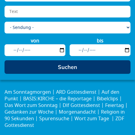
von
bis
Am Sonntagmorgen
ARD Gottesdienst
Auf den
Punkt
BASIS:KIRCHE – die Reportage
Bibelclips
Das Wort zum Sonntag
Dlf Gottesdienst
Feiertag
Gedanken zur Woche
Morgenandacht
Religion in
90 Sekunden
Spurensuche
Wort zum Tage
ZDF
Gottesdienst