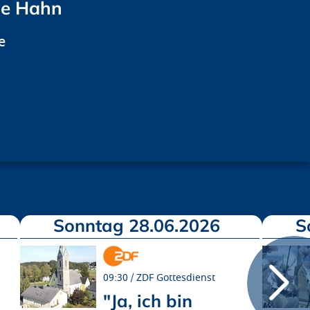
ne Hahn
e
Sonntag 28.06.2026
S
09:30
ZDF Gottesdienst
"Ja, ich bin