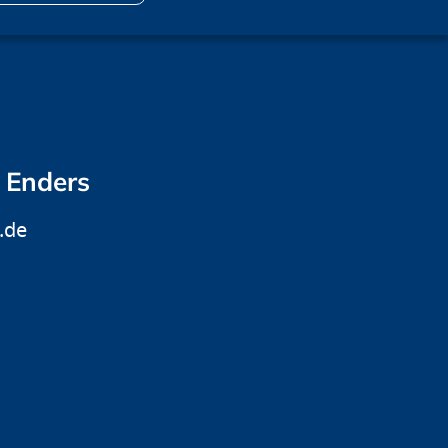
f Enders
.de