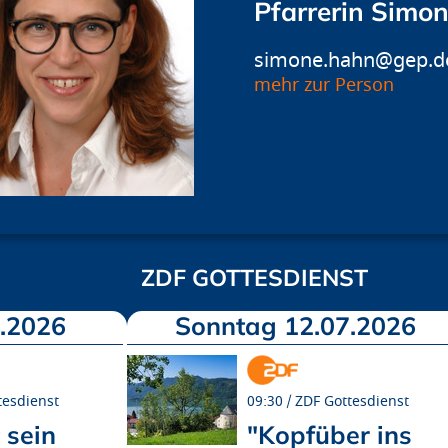
Pfarrerin Simo
simone.hahn@gep.d
mehr zur Person
ZDF GOTTESDIENST
.2026
Sonntag 12.07.2026
tesdienst
09:30
ZDF Gottesdienst
 sein
"Kopfüber ins