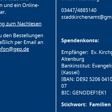
n und ein Online-
03447/4885140
ar.
stadtkirchenamt@gm
ng zum Nachlesen
u den Bestellungen
Spendenkonto:
ießlich per Email an
lefon@gep.de
Empfänger: Ev. Kirc
Altenburg
Bankinstitut: Evangel
(Kassel)
IBAN: DE92 5206 0410
07
BIC: GENODEF1EK1
Stichwort: Familien