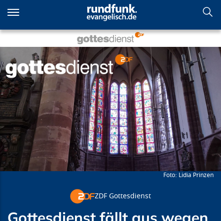
Direkt
zum
Inhalt
Gottesdienst fällt aus wegen
Übertragung von den
olympischen Sommerspielen
Lidia Prinzen
ZDF Gottesdienst
Gottesdienst fällt aus wegen