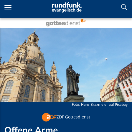
Direkt
zum
Inhalt
Offene Arme
Hans Braxmeier auf Pixabay
ZDF Gottesdienst
Offene Arme