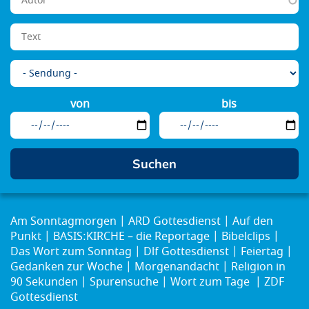
von
bis
Am Sonntagmorgen
ARD Gottesdienst
Auf den
Punkt
BASIS:KIRCHE – die Reportage
Bibelclips
Das Wort zum Sonntag
Dlf Gottesdienst
Feiertag
Gedanken zur Woche
Morgenandacht
Religion in
90 Sekunden
Spurensuche
Wort zum Tage
ZDF
Gottesdienst