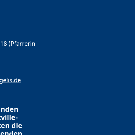
0
18 (Pfarrerin
elis.de
inden
ville-
zen die
penden