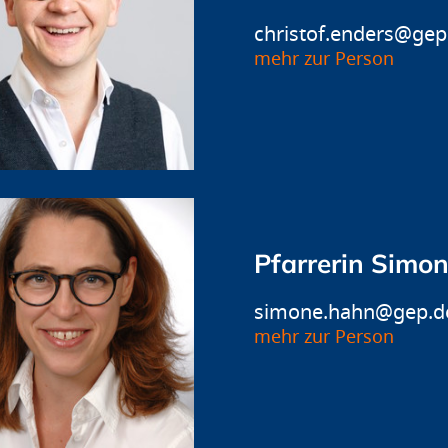
christof.enders@gep
mehr zur Person
Pfarrerin Simo
simone.hahn@gep.d
mehr zur Person