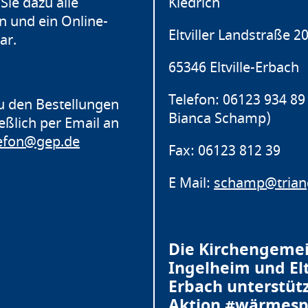
Sie dazu alle
Kiedrich
n und ein Online-
Eltviller Landstraße 2
ar.
65346 Eltville-Erbach
Telefon: 06123 934 89 
u den Bestellungen
Bianca Schamp)
ießlich per Email an
lefon@gep.de
Fax: 06123 812 39
E Mail:
schamp@triang
Die Kirchengeme
Ingelheim und Elt
Erbach unterstüt
Aktion #wärmes