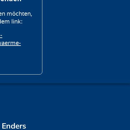
en möchten,
dem link:
-
waerme-
f Enders