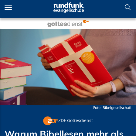
Direkt
zum
Inhalt
Warum Bibellesen mehr als
Spaß macht!
Bibelgesellschaft
ZDF Gottesdienst
Warum Bibellesen mehr als