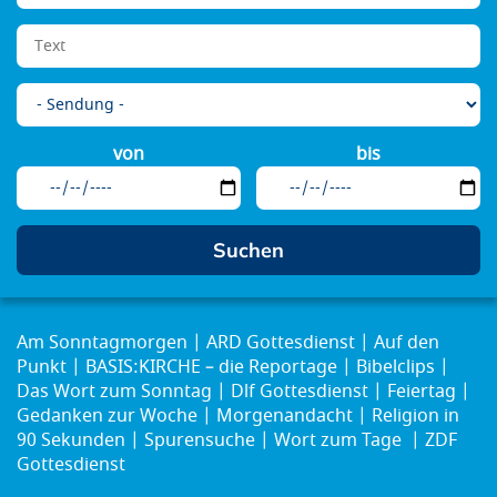
von
bis
Am Sonntagmorgen
ARD Gottesdienst
Auf den
Punkt
BASIS:KIRCHE – die Reportage
Bibelclips
Das Wort zum Sonntag
Dlf Gottesdienst
Feiertag
Gedanken zur Woche
Morgenandacht
Religion in
90 Sekunden
Spurensuche
Wort zum Tage
ZDF
Gottesdienst