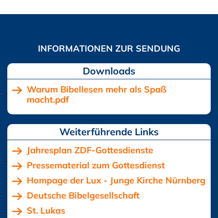
Downloads
Warum Bibellesen mehr als Spaß
macht.pdf
Jahresplan ZDF-Gottesdienste
Pressematerial zum Gottesdienst
Hompage der Lux - Junge Kirche Nürnberg
Deutsche Bibelgesellschaft
St. Lukas