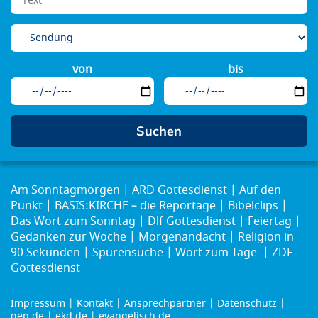
von
bis
Am Sonntagmorgen
ARD Gottesdienst
Auf den
Punkt
BASIS:KIRCHE – die Reportage
Bibelclips
Das Wort zum Sonntag
Dlf Gottesdienst
Feiertag
Gedanken zur Woche
Morgenandacht
Religion in
90 Sekunden
Spurensuche
Wort zum Tage
ZDF
Gottesdienst
Impressum
Kontakt
Ansprechpartner
Datenschutz
gep.de
ekd.de
evangelisch.de