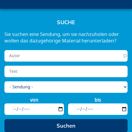
SUCHE
von
bis