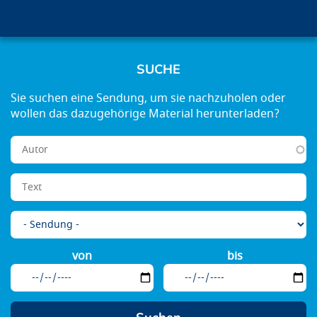
SUCHE
von
bis