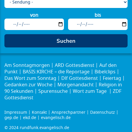
von
bis
Am Sonntagmorgen
ARD Gottesdienst
Auf den
Punkt
BASIS:KIRCHE – die Reportage
Bibelclips
Das Wort zum Sonntag
Dlf Gottesdienst
Feiertag
Gedanken zur Woche
Morgenandacht
Religion in
90 Sekunden
Spurensuche
Wort zum Tage
ZDF
Gottesdienst
Impressum
Kontakt
Ansprechpartner
Datenschutz
Footer
gep.de
ekd.de
evangelisch.de
menu
© 2024 rundfunk.evangelisch.de