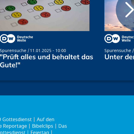
Spurensuche
11.01.2025 - 10:00
Spurensuche
"Prüft alles und behaltet das
Unter d
Gute!"
 Gottesdienst
Auf den
ie Reportage
Bibelclips
Das
ottesdienst
Feiertag