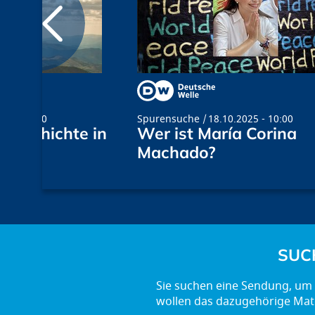
19 - 09:00
Spurensuche
18.10.2025 - 10:00
sgeschichte in
Wer ist María Corina
Machado?
SUC