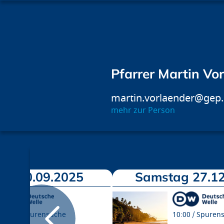
Pfarrer Martin Vo
martin.vorlaender@gep
mehr zur Person
ag 20.09.2025
Samstag 27.12
10:00
Spurensuche
10:00
Spuren