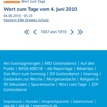
Wort zum Tage
Wort zum Tage vom 4. Juni 2010
04.06.2010 - 05:23
Pastorin Elke Drewes-Schulz
1007 von 1010
Seitennummerierung
Am Sonntagmorgen
ARD Gottesdienst
Auf den
Punkt
BASIS:KIRCHE – die Reportage
Bibelclips
Das Wort zum Sonntag
Dlf Gottesdienst
Feiertag
Gedanken zur Woche
Morgenandacht
Religion in
90 Sekunden
Spurensuche
Wort zum Tage
ZDF
Gottesdienst
Impressum
Kontakt
Ansprechpartner
Datenschutz
Footer
gep.de
ekd.de
evangelisch.de