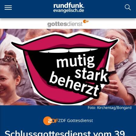
Direkt
zum
Inhalt
Schlussgottesdienst vom 39.
Deutschen Evangelischen
Kirchentag aus Hannover
Kirchentag/Bongard
ZDF Gottesdienst
Schlussgottesdienst vom 39.