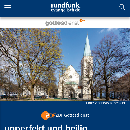
Direkt
zum
Inhalt
unperfekt und heilig
Andreas Droessler
ZDF Gottesdienst
unperfekt und heilig