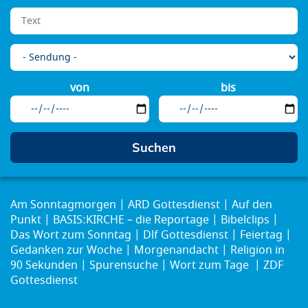
von
bis
Am Sonntagmorgen
ARD Gottesdienst
Auf den
Punkt
BASIS:KIRCHE – die Reportage
Bibelclips
Das Wort zum Sonntag
Dlf Gottesdienst
Feiertag
Gedanken zur Woche
Morgenandacht
Religion in
90 Sekunden
Spurensuche
Wort zum Tage
ZDF
Gottesdienst