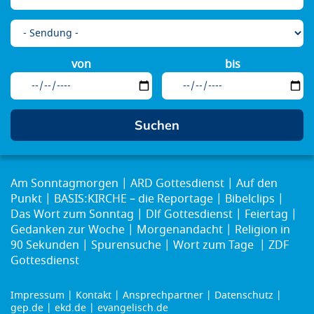
von
bis
Am Sonntagmorgen
ARD Gottesdienst
Auf den
Punkt
BASIS:KIRCHE – die Reportage
Bibelclips
Das Wort zum Sonntag
Dlf Gottesdienst
Feiertag
Gedanken zur Woche
Morgenandacht
Religion in
90 Sekunden
Spurensuche
Wort zum Tage
ZDF
Gottesdienst
Impressum
Kontakt
Ansprechpartner
Datenschutz
Footer
gep.de
ekd.de
evangelisch.de